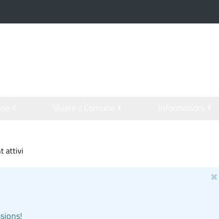
one
Vivere il Comune
Informazioni
t attivi
ssions!