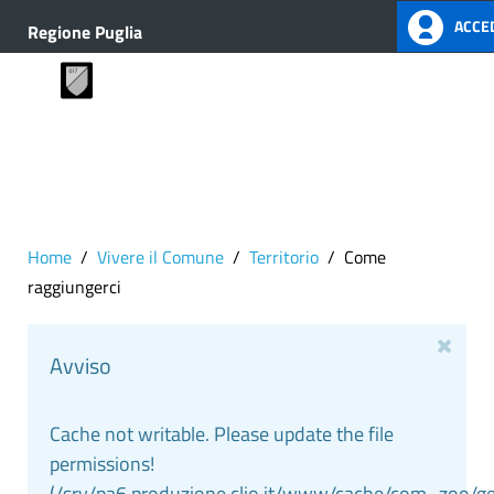
ACCED
Regione Puglia
Home
Vivere il Comune
Territorio
Come
raggiungerci
Avviso
Cache not writable. Please update the file
permissions!
(/srv/pa6.produzione.clio.it/www/cache/com_zoo/g