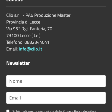
Clio s.r.l. - PA6 Produzione Master
Provincia di
Lecce
Via 95° Rgt. Fanteria, 70
73100
Lecce
(
Le
)
Telefono: 0832344041
Email:
info@clio.it
Newsletter
Dichiaro di aver preso visione della Privacy Policy del sito e