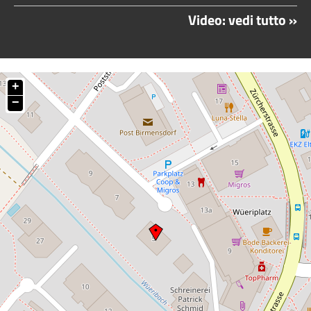
Video: vedi tutto »
+
−