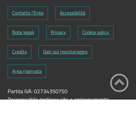
Contatta l'Ente
Accessibilità
Note legali
Privacy
Cookie policy
Credits
Dati sul monitoraggio
Area riservata
Partita IVA: 02734350750
Responsabile gestione sito e aggiornamento
contenuti:
Segretario generale
ClioCom
© copyright 2026 - Clio S.r.l. Lecce - Tutti i
diritti riservati