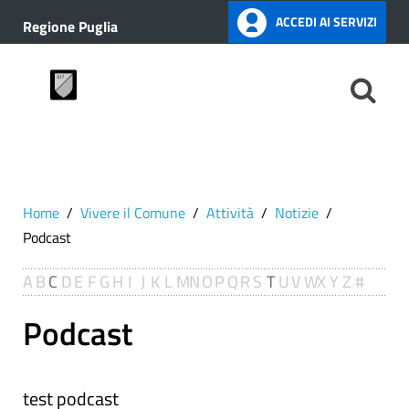
ACCEDI AI SERVIZI
Regione Puglia
Home
Vivere il Comune
Attività
Notizie
Podcast
A
B
C
D
E
F
G
H
I
J
K
L
M
N
O
P
Q
R
S
T
U
V
W
X
Y
Z
#
Podcast
test podcast